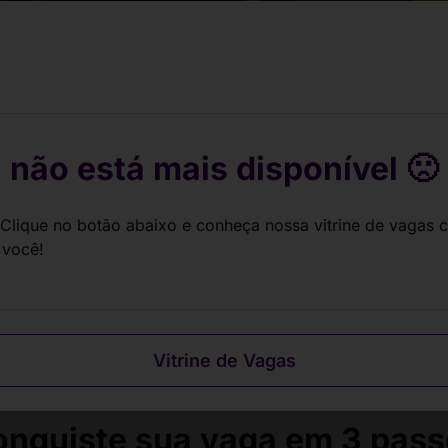
gas de estágio
ndo por você.
sua carreira.
 não está mais disponível 🙁
Clique no botão abaixo e conheça nossa vitrine de vagas 
 você!
Vitrine de Vagas
nquiste sua vaga em 3 pas