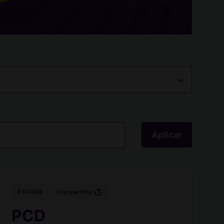
Aplicar
Compartilhar
6174949
PCD