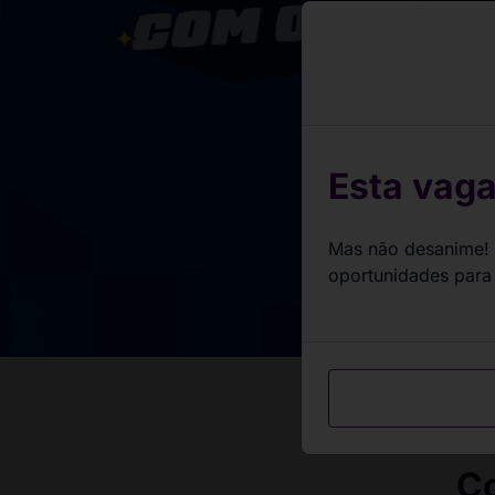
Milhares de va
estão espera
Dê o play na 
Esta vaga
Mas não desanime! 
oportunidades para
Co