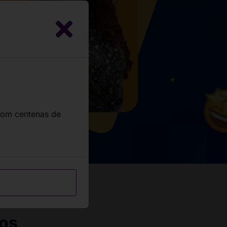
com centenas de
sos