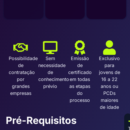
Possibilidade
Sem
Emissão
Exclusivo
de
necessidade
de
para
contratação
de
certificado
jovens de
por
conhecimento
em todas
16 a 22
grandes
prévio
as etapas
anos ou
empresas
do
PCDs
processo
maiores
de idade
Pré-Requisitos