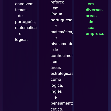
reforço
envolvem
em
em
temas
diversas
língua
de
áreas
portuguesa
português,
de
e
matemática
sua
matemática,
e
empresa.
e
lógica.
nivelamento
de
conhecimento
em
áreas
estratégicas
como
lógica,
inglês
e
pensamento
crítico.