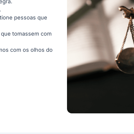
egra.
.
tione pessoas que
ia que tomassem com
amos com os olhos do