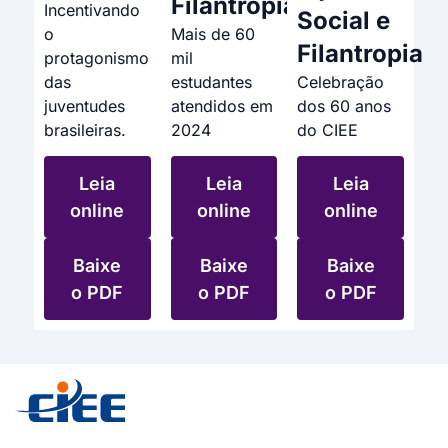
Filantropia
Incentivando
Social e
o
Mais de 60
Filantropia
protagonismo
mil
das
estudantes
Celebração
juventudes
atendidos em
dos 60 anos
brasileiras.
2024
do CIEE
Leia
Leia
Leia
online
online
online
Baixe
Baixe
Baixe
o PDF
o PDF
o PDF