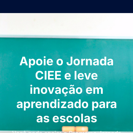
Apoie o Jornada
CIEE e leve
inovação em
aprendizado para
as escolas