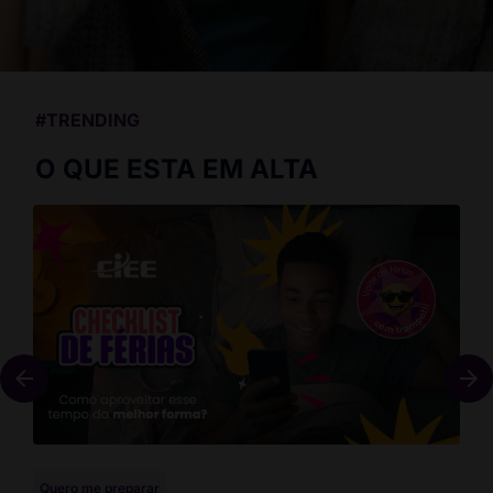
#TRENDING
O QUE ESTA EM ALTA
Quero me preparar
Que