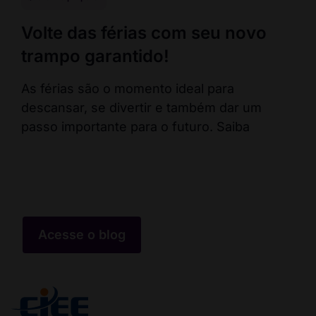
Volte das férias com seu novo
En
trampo garantido!
co
ca
As férias são o momento ideal para
descansar, se divertir e também dar um
Fal
passo importante para o futuro. Saiba
pos
err
co
Acesse o blog