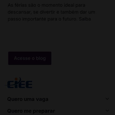
ca
As férias são o momento ideal para
descansar, se divertir e também dar um
Fal
passo importante para o futuro. Saiba
pos
err
co
Acesse o blog
Quero uma vaga
Quero me preparar