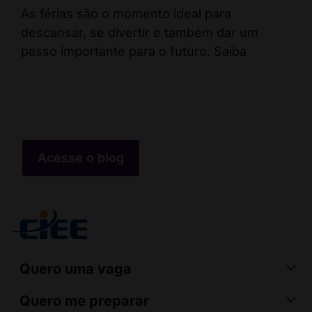
ca
As férias são o momento ideal para
descansar, se divertir e também dar um
Fal
passo importante para o futuro. Saiba
pos
err
co
Acesse o blog
Quero uma vaga
Quero me preparar