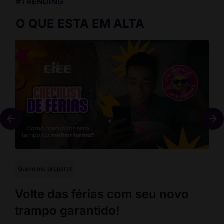
#TRENDING
O QUE ESTA EM ALTA
Quero me preparar
Que
Volte das férias com seu novo
En
trampo garantido!
co