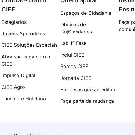
Contrate com o
Quero apoiar
Insti
CIEE
Ensin
Espaços de Cidadania
Estagiários
Faça p
Oficinas de
comuni
Cri@tividades
Jovens Aprendizes
Lab 1ª Fase
CIEE Soluções Especiais
Inclui CIEE
Abra sua vaga com o
CIEE
Somos CIEE
Impulso Digital
Jornada CIEE
CIEE Agro
Empresas que acreditam
Turismo e Hotelaria
Faça parte da mudança