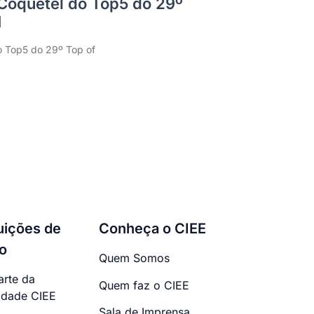
 Coquetel do Top5 do 29º
H
o Top5 do 29º Top of
tuições de
Conheça o CIEE
o
Quem Somos
arte da
Quem faz o CIEE
dade CIEE
Sala de Imprensa