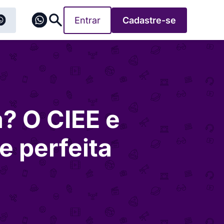
Entrar
Cadastre-se
a? O CIEE e
 perfeita