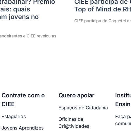
trabalhar? Prêmio
CIEE participa de
ais: quais
Top of Mind de R
m jovens no
CIEE participa do Coquetel d
ndeirantes e CIEE revelou as
Contrate com o
Quero apoiar
Insti
CIEE
Ensin
Espaços de Cidadania
Estagiários
Faça p
Oficinas de
comuni
Cri@tividades
Jovens Aprendizes