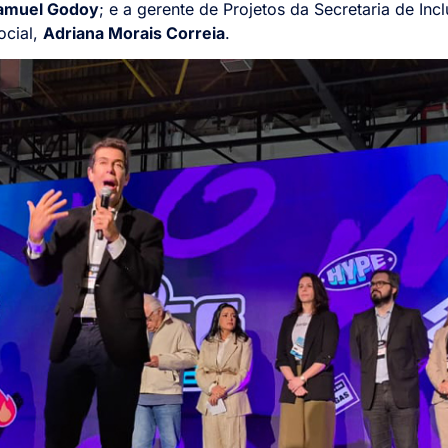
amuel Godoy
; e a gerente de Projetos da Secretaria de I
ocial,
Adriana Morais Correia
.