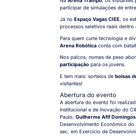
Na
Arena Trampo
, os visitante
participar de simulações de entre
Já no
Espaço Vagas CIEE
, os e
processos seletivos reais dentro
Para quem curte tecnologia e di
Arena Robótica
conta com batal
Nos palcos, nomes de peso abord
participação
para os jovens.
E tem mais: sorteios de
bolsas d
visitantes!
Abertura do evento
A abertura do evento foi realiza
Institucional e de Inovação do C
Paulo,
Guilherme Afif Domingos
Desenvolvimento Econômico do 
sec. em Exercício de Desenvolvi