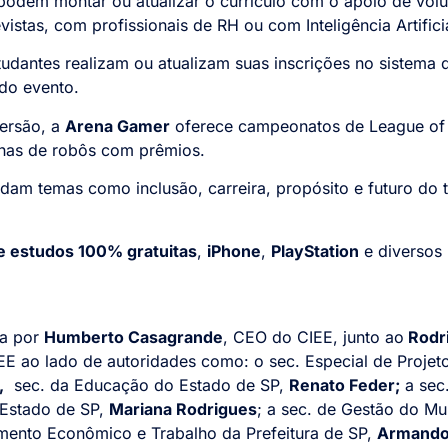
s podem montar ou atualizar o currículo com o apoio de volu
vistas, com profissionais de RH ou com Inteligência Artifici
studantes realizam ou atualizam suas inscrições no sistema 
 do evento.
versão, a
Arena Gamer
oferece campeonatos de League of L
has de robôs com prêmios.
am temas como inclusão, carreira, propósito e futuro do
e estudos 100% gratuitas
,
iPhone
,
PlayStation
e diversos
da por
Humberto Casagrande
, CEO do CIEE, junto ao
Rodri
IEE ao lado de autoridades como: o sec. Especial de Proje
,
sec. da Educação do Estado de SP,
Renato Feder;
a sec.
Estado de SP,
Mariana Rodrigues
; a sec. de Gestão do Mu
mento Econômico e Trabalho da Prefeitura de SP,
Armando