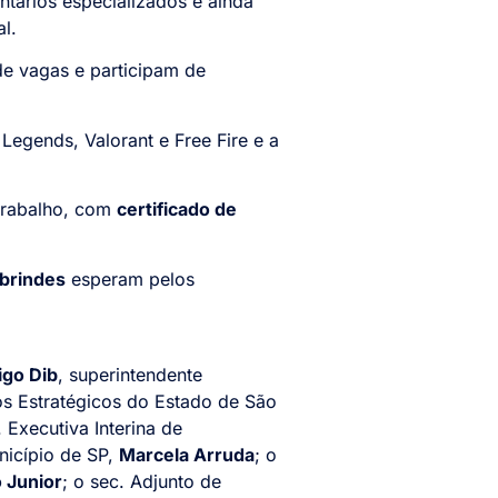
ntários especializados e ainda
al.
de vagas e participam de
egends, Valorant e Free Fire e a
 trabalho, com
certificado de
brindes
esperam pelos
go Dib
, superintendente
tos Estratégicos do Estado de São
 Executiva Interina de
nicípio de SP,
Marcela Arruda
; o
 Junior
; o sec. Adjunto de