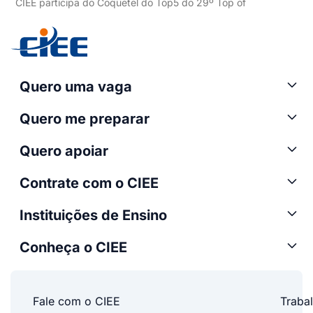
CIEE participa do Coquetel do Top5 do 29º Top of
Quero uma vaga
Quero me preparar
Quero apoiar
Contrate com o CIEE
Instituições de Ensino
Conheça o CIEE
Fale com o CIEE
Traba