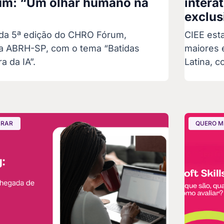
m: “Um olhar humano na
intera
exclus
a da 5ª edição do CHRO Fórum,
CIEE est
a ABRH-SP, com o tema “Batidas
maiores 
 da IA”.
Latina, 
ARAR
QUERO M