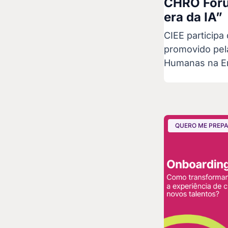
CHRO Fóru
era da IA”
CIEE particip
promovido pel
Humanas na Era
QUERO ME PREP