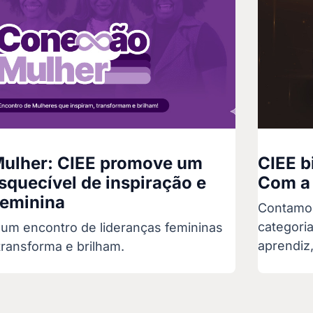
ulher: CIEE promove um
CIEE b
squecível de inspiração e
Com a 
feminina
Contamos
categori
um encontro de lideranças femininas
aprendiz,
transforma e brilham.