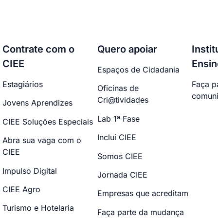
Contrate com o
Quero apoiar
Insti
CIEE
Ensin
Espaços de Cidadania
Estagiários
Faça p
Oficinas de
comuni
Cri@tividades
Jovens Aprendizes
Lab 1ª Fase
CIEE Soluções Especiais
Inclui CIEE
Abra sua vaga com o
CIEE
Somos CIEE
Impulso Digital
Jornada CIEE
CIEE Agro
Empresas que acreditam
Turismo e Hotelaria
Faça parte da mudança