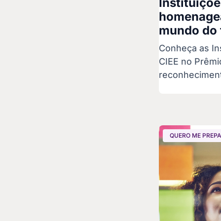
Instituiçõ
homenagea
mundo do 
Conheça as In
CIEE no Prêmi
reconheciment
QUERO ME PREP