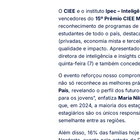
O
CIEE
e o instituto
Ipec – Intelig
vencedores do
15º Prêmio CIEE 
reconhecimento de programas de e
estudantes de todo o país, destac
(privadas, economia mista e terce
qualidade e impacto. Apresentad
diretora de inteligência e insights 
quinta-feira (7) e também conced
O evento reforçou nosso compromi
não só reconhece as melhores pr
País
, revelando o perfil dos futur
para os jovens”, enfatiza
Maria Ni
que, em 2024, a maioria dos estag
estagiários são os únicos responsá
semelhante entre as regiões.
Além disso, 16% das famílias hoj
Nordeste, exceto pelo estado de 