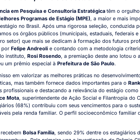
ência em Pesquisa e Consultoria Estratégica
têm o orgulho
Melhores Programas de Estágio (MPE)
, a maior e mais imp
stágio no Brasil. Após uma rigorosa seleção, conduzida 
amos os órgãos públicos (municipais, estaduais, federais e 
iro setor) que mais se dedicam à formação dos futuros prof
o por
Felipe Andreoli
e contando com a metodologia criterio
do instituto,
Rosi Rosendo
, a premiação deste ano lotou o 
eu um prêmio especial à
Prefeitura de São Paulo
.
sso em valorizar as melhores práticas no desenvolvimento
áticas, mas também fornece dados importantes para o
Rank
os profissionais e destacando a relevância do estágio como
lce Mota
, superintendente de Ação Social e Filantropia do 
iários (68%) contribuiu com seus vencimentos para o sust
veis pela renda familiar. O perfil socioeconômico familiar 
e recebem
Bolsa Família
, sendo 29% dentre os estagiários 
Pernambuco. Pela primeira vez a investigação do Prêmio 