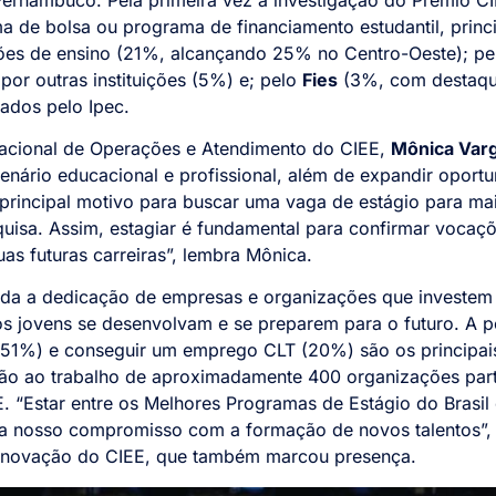
ema de bolsa ou programa de financiamento estudantil, pri
ições de ensino (21%, alcançando 25% no Centro-Oeste); p
por outras instituições (5%) e; pelo
Fies
(3%, com destaque
ados pelo Ipec.
acional de Operações e Atendimento do CIEE,
Mônica Var
enário educacional e profissional, além de expandir oportu
o principal motivo para buscar uma vaga de estágio para ma
uisa. Assim, estagiar é fundamental para confirmar vocaçõe
as futuras carreiras”, lembra Mônica.
da a dedicação de empresas e organizações que investem
s jovens se desenvolvam e se preparem para o futuro. A po
51%) e conseguir um emprego CLT (20%) são os principais
ção ao trabalho de aproximadamente 400 organizações part
. “Estar entre os Melhores Programas de Estágio do Brasil
irma nosso compromisso com a formação de novos talentos
de inovação do CIEE, que também marcou presença.