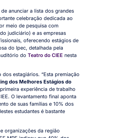
 de anunciar a lista dos grandes
ortante celebração dedicada ao
por meio de pesquisa com
do judiciário) e as empresas
issionais, oferecendo estágios de
sa do Ipec, detalhada pela
auditório do
Teatro do CIEE
nesta
 dos estagiários. “Esta premiação
ing dos Melhores Estágios do
 primeira experiência de trabalho
CIEE. O levantamento final aponta
ento de suas famílias e 10% dos
destes estudantes é bastante
de organizações da região
CIEE MPE indicou que 40% dos