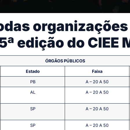
odas organizações
15ª edição do CIEE 
ÓRGÃOS PÚBLICOS
Estado
Faixa
PB
A – 20 A 50
AL
A – 20 A 50
SP
A – 20 A 50
SP
A – 20 A 50