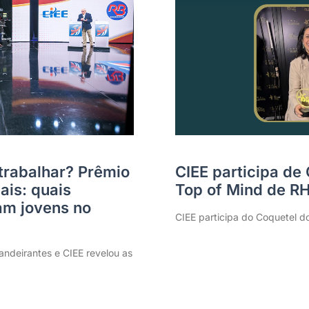
trabalhar? Prêmio
CIEE participa de
ais: quais
Top of Mind de R
m jovens no
CIEE participa do Coquetel d
ndeirantes e CIEE revelou as