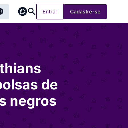
Entrar
Cadastre-se
thians
bolsas de
ns negros