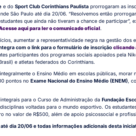
e
e do
Sport Club Corinthians Paulista
prorrogaram as insc
nde São Paulo até dia 20/06. “Resolvemos então prorrogar
studantes que ainda não tiveram a chance de participar”, e
Acesse aqui para ler o comunicado oficial
.
fícios, aumentar a representatividade negra na gestão dos 
ntegra com o link para o formulário de inscrição
clicando 
ntes participantes dos programas sociais apoiados pela Ni
Brasil) e atletas federados do Corinthians.
integralmente o Ensino Médio em escolas públicas, morar n
400 pontos no
Exame Nacional do Ensino Médio (ENEM)
, c
integrais para o Curso de Administração da
Fundação Escol
disciplinas voltadas para o mundo esportivo. Os estudant
ro no valor de R$500, além de apoio psicossocial e profis
até dia 20/06 e todas informações adicionais desta inicia