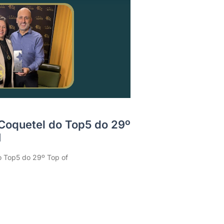
 Coquetel do Top5 do 29º
H
o Top5 do 29º Top of