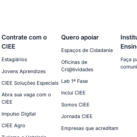
Contrate com o
Quero apoiar
Insti
CIEE
Ensin
Espaços de Cidadania
Estagiários
Faça p
Oficinas de
comuni
Cri@tividades
Jovens Aprendizes
Lab 1ª Fase
CIEE Soluções Especiais
Inclui CIEE
Abra sua vaga com o
CIEE
Somos CIEE
Impulso Digital
Jornada CIEE
CIEE Agro
Empresas que acreditam