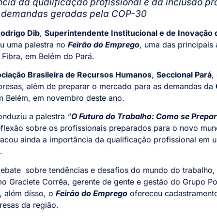
ância da qualificação profissional e da inclusão p
 e demandas geradas pela COP-30
odrigo Dib
,
Superintendente Institucional e de Inovação 
iu uma palestra no
Feirão do Emprego
, uma das principais
o Fibra, em Belém do Pará.
ciação Brasileira de Recursos Humanos
,
Seccional Pará
,
presas, além de preparar o mercado para as demandas da
em Belém, em novembro deste ano.
nduziu a palestra
“
O Futuro do Trabalho: Como se Prepar
eflexão sobre os profissionais preparados para o novo mun
acou ainda a importância da qualificação profissional em 
.
ebate sobre tendências e desafios do mundo do trabalho,
 Graciete Corrêa, gerente de gente e gestão do Grupo Po
, além disso, o
Feirão do Emprego
ofereceu cadastramento 
esas da região.