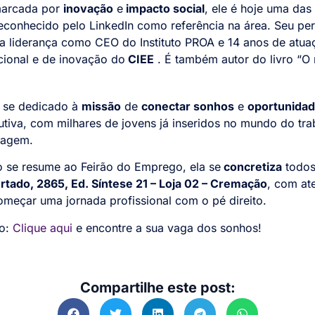
marcada por
inovação
e
impacto social
, ele é hoje uma das
reconhecido pelo LinkedIn como referência na área. Seu perc
 liderança como CEO do Instituto PROA e 14 anos de atuaçã
cional e de inovação do
CIEE
. É também autor do livro “O 
 se dedicado à
missão
de
conectar sonhos
e
oportunida
utiva, com milhares de jovens já inseridos no mundo do tr
zagem.
o se resume ao Feirão do Emprego, ela se
concretiza
todos
rtado, 2865, Ed. Síntese 21 – Loja 02 – Cremação
, com at
meçar uma jornada profissional com o pé direito.
so:
Clique aqui
e encontre a sua vaga dos sonhos!
Compartilhe este post: