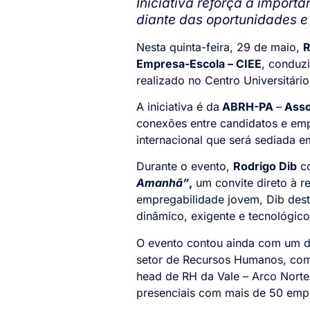
Iniciativa reforça a import
diante das oportunidades
Nesta quinta-feira, 29 de maio,
R
Empresa-Escola – CIEE
, conduz
realizado no Centro Universitári
A iniciativa é da
ABRH-PA
–
Asso
conexões entre candidatos e em
internacional que será sediada 
Durante o evento,
Rodrigo Dib
co
Amanhã”
,
um convite direto à r
empregabilidade jovem, Dib dest
dinâmico, exigente e tecnológico
O evento contou ainda com um d
setor de Recursos Humanos, como
head de RH da Vale – Arco Norte
presenciais com mais de
50 empr