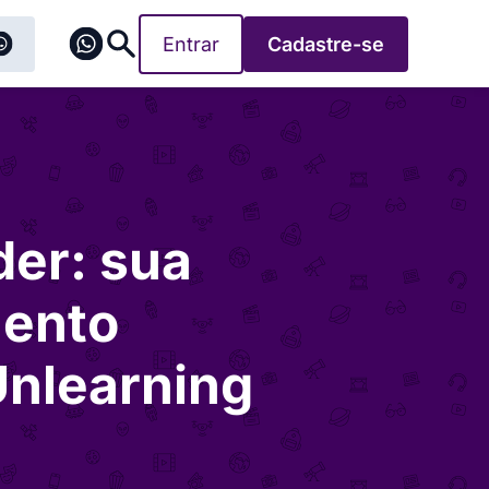
Entrar
Cadastre-se
er: sua
mento
Unlearning