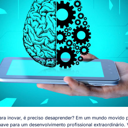
ara inovar, é preciso desaprender? Em um mundo movido p
have para um desenvolvimento profissional extraordinário