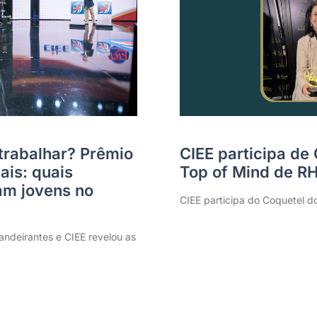
trabalhar? Prêmio
CIEE participa de
ais: quais
Top of Mind de R
m jovens no
CIEE participa do Coquetel d
ndeirantes e CIEE revelou as