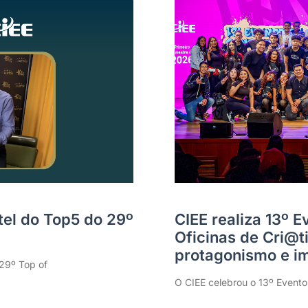
tel do Top5 do 29º
CIEE realiza 13º 
Oficinas de Cri@
protagonismo e im
 29º Top of
O CIEE celebrou o 13º Evento