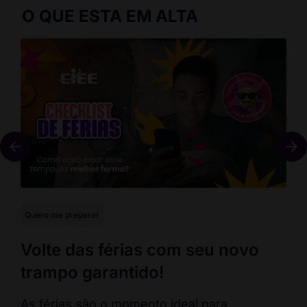
O QUE ESTA EM ALTA
Quero me preparar
Que
Volte das férias com seu novo
En
trampo garantido!
co
ca
As férias são o momento ideal para