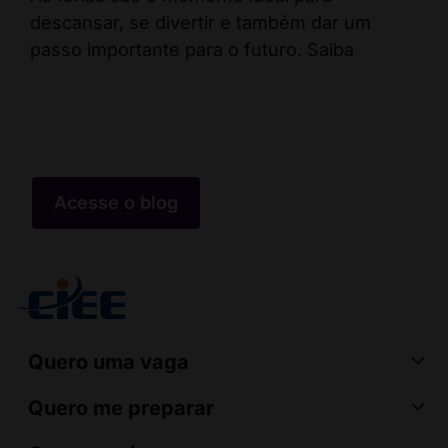
descansar, se divertir e também dar um
Fal
passo importante para o futuro. Saiba
pos
err
co
Acesse o blog
Quero uma vaga
Quero me preparar