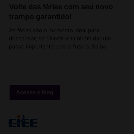
Volte das férias com seu novo
En
trampo garantido!
co
ca
As férias são o momento ideal para
descansar, se divertir e também dar um
Fal
passo importante para o futuro. Saiba
pos
err
co
Acesse o blog