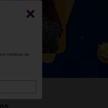
com centenas de
sos