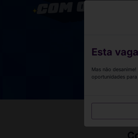
Milhares de va
estão espera
Dê o play na 
Esta vaga
Mas não desanime! 
oportunidades para
Co