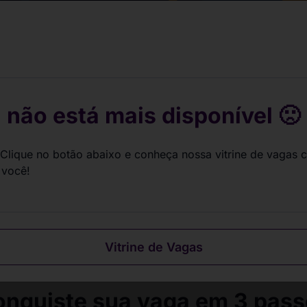
gas de estágio
ndo por você.
sua carreira.
 não está mais disponível 🙁
Clique no botão abaixo e conheça nossa vitrine de vagas 
 você!
Vitrine de Vagas
nquiste sua vaga em 3 pas