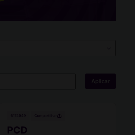
Aplicar
Compartilhar
6174949
PCD