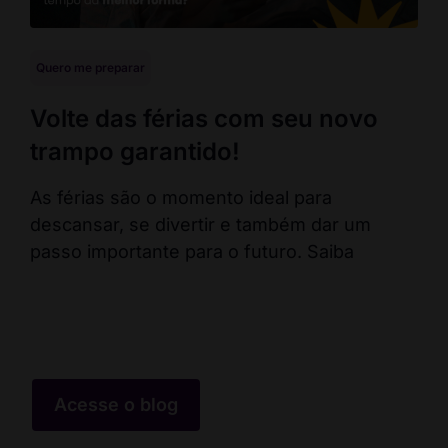
Quero me preparar
Que
Volte das férias com seu novo
En
trampo garantido!
co
ca
As férias são o momento ideal para
descansar, se divertir e também dar um
Fal
passo importante para o futuro. Saiba
pos
err
co
Acesse o blog