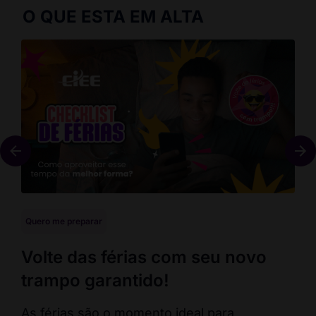
O QUE ESTA EM ALTA
Quero me preparar
Que
Volte das férias com seu novo
En
trampo garantido!
co
ca
As férias são o momento ideal para