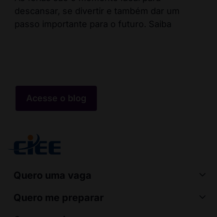
descansar, se divertir e também dar um
Fal
passo importante para o futuro. Saiba
pos
err
co
Acesse o blog
Quero uma vaga
Quero me preparar