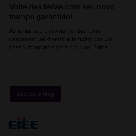
Volte das férias com seu novo
En
trampo garantido!
co
ca
As férias são o momento ideal para
descansar, se divertir e também dar um
Fal
passo importante para o futuro. Saiba
pos
err
co
Acesse o blog