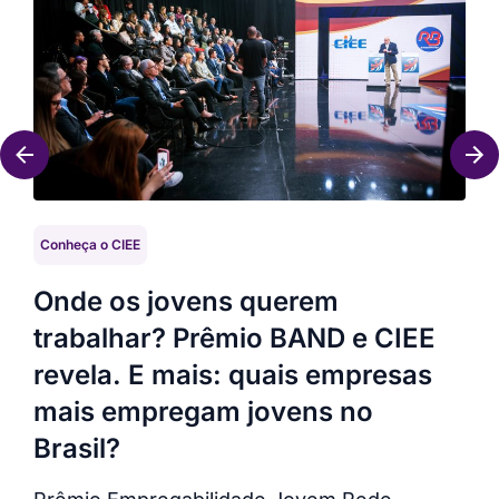
Conheça o CIEE
Con
Onde os jovens querem
CI
trabalhar? Prêmio BAND e CIEE
To
revela. E mais: quais empresas
CIE
mais empregam jovens no
Top
Brasil?
com