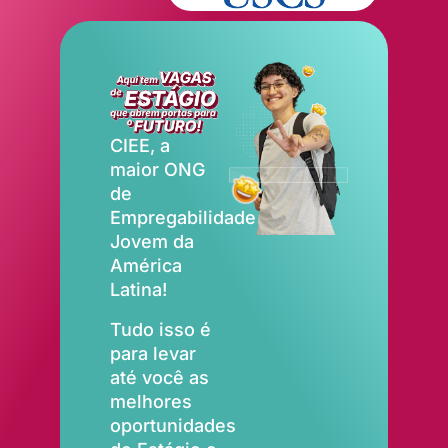
CIEE, a
maior ONG
de
Empregabilidade
Jovem da
América
Latina!
Tudo isso é
para levar
até você as
melhores
oportunidades