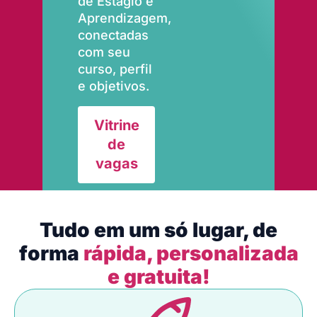
de Estágio e
Aprendizagem,
conectadas
com seu
curso, perfil
e objetivos.
Vitrine
de
vagas
Tudo em um só lugar, de
forma
rápida, personalizada
e gratuita!