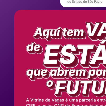
A Vitrine de Vagas é uma parceria entr
CIEE, a maior ONG de Empregabilidad