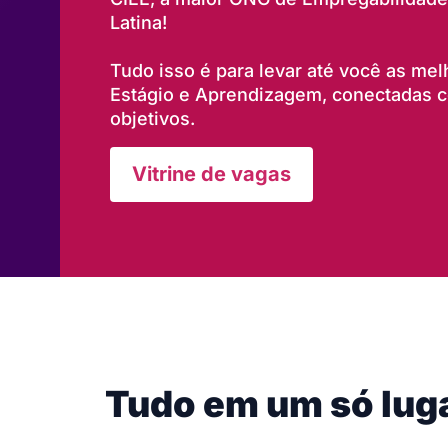
Latina!
Tudo isso é para levar até você as me
Estágio e Aprendizagem, conectadas co
objetivos.
Vitrine de vagas
Tudo em um só lug