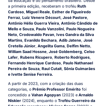
da educação e do pensamento brasileiro. Desde
a primeira edição, receberam o troféu
Ruth
Cardoso
,
Miguel Reale
,
Esther de Figueiredo
Ferraz
,
Luiz Venere Décourt
,
José Pastore
,
Antônio Hélio Guerra Vieira
,
Antônio Cândido de
Mello e Souza
,
Paulo Vanzolini
,
Paulo Nogueira
Neto
,
Crodowaldo Pavan
,
Ives Gandra da Silva
Martins
,
Evanildo Bechara
,
Adib Jatene
,
José
Cretella Júnior
,
Angelita Gama
,
Delfim Netto
,
William Saad Hossne
,
José Goldemberg
,
Celso
Lafer
,
Rubens Ricupero
,
Roberto Rodrigues
,
Fernando Henrique Cardoso
,
Paulo Nathanael
Pereira de Souza
,
Raul Cutait
,
Sônia Guimarães
e Ivette Senise Ferreira.
A partir de 2023, com a criação das duas
categorias, o
Prêmio Professor Emérito
foi
concedido a
Vahan Agopyan
(2023) e
Arnaldo
Niskier
(2024), enquanto o
Troféu Guerreiro da