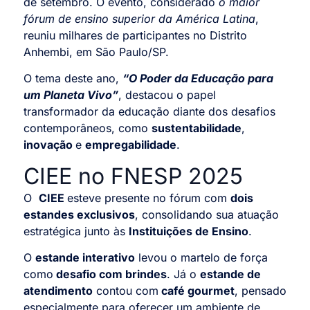
de setembro. O evento, considerado
o maior
fórum de ensino superior da América Latina
,
reuniu milhares de participantes no Distrito
Anhembi, em São Paulo/SP.
O tema deste ano,
“O Poder da Educação para
um Planeta Vivo”
, destacou o papel
transformador da educação diante dos desafios
contemporâneos, como
sustentabilidade
,
inovação
e
empregabilidade
.
CIEE no FNESP 2025
O
CIEE
esteve presente no fórum com
dois
estandes exclusivos
, consolidando sua atuação
estratégica junto às
Instituições de Ensino
.
O
estande interativo
levou o martelo de força
como
desafio com brindes
. Já o
estande de
atendimento
contou com
café gourmet
, pensado
especialmente para oferecer um ambiente de