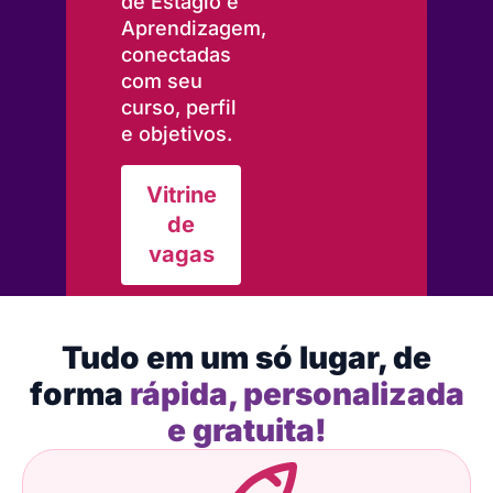
de Estágio e
Aprendizagem,
conectadas
com seu
curso, perfil
e objetivos.
Vitrine
de
vagas
Tudo em um só lugar, de
forma
rápida, personalizada
e gratuita!