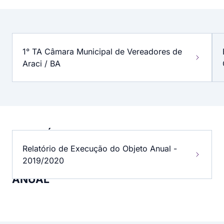
DOCUMENTOS
DA
1° TA Câmara Municipal de Vereadores de
PARCERIA
Araci / BA
RELATÓRIO
DE
Relatório de Execução do Objeto Anual -
EXECUÇÃO
DO
2019/2020
OBJETO
ANUAL