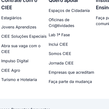
Contrate com o
Quero apoiar
Insti
CIEE
Ensin
Espaços de Cidadania
Estagiários
Faça p
Oficinas de
comuni
Cri@tividades
Jovens Aprendizes
Lab 1ª Fase
CIEE Soluções Especiais
Inclui CIEE
Abra sua vaga com o
CIEE
Somos CIEE
Impulso Digital
Jornada CIEE
CIEE Agro
Empresas que acreditam
Turismo e Hotelaria
Faça parte da mudança