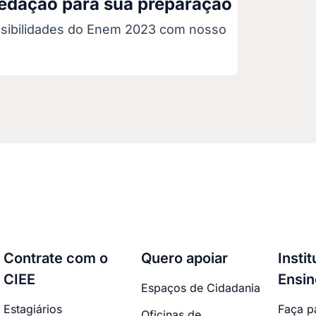
redação para sua preparação
ssibilidades do Enem 2023 com nosso
Contrate com o
Quero apoiar
Insti
CIEE
Ensin
Espaços de Cidadania
Estagiários
Faça p
Oficinas de