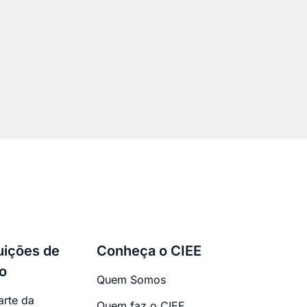
tuições de
Conheça o CIEE
o
Quem Somos
arte da
Quem faz o CIEE