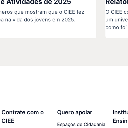
de Atividades de 2025
Relató
meros que mostram que o CIEE fez
O CIEE c
ça na vida dos jovens em 2025.
um unive
como foi
Contrate com o
Quero apoiar
Insti
CIEE
Ensin
Espaços de Cidadania