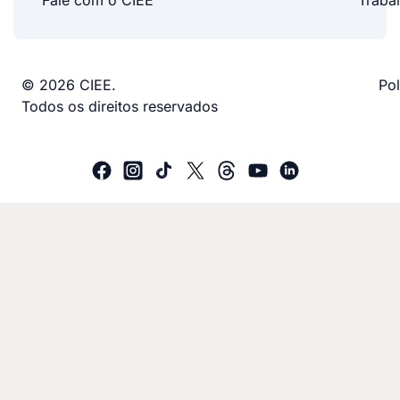
Fale com o CIEE
Traba
© 2026 CIEE.
Pol
Todos os direitos reservados