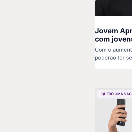
Jovem Apre
com jovens
Com o aumento
poderão ter se
QUERO UMA VA