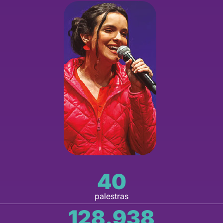
40
palestras
128.938