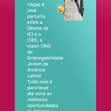
Vagas é
uma
parceria
entre a
[Nome da
IE] e o
CIEE, a
maior ONG
de
Empregabilidade
Jovem da
América
Latina!
Tudo isso é
para levar
até você as
melhores
oportunidades