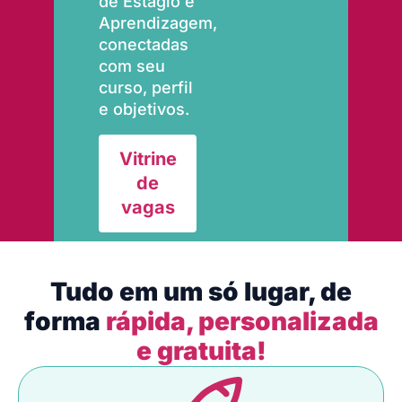
de Estágio e
Aprendizagem,
conectadas
com seu
curso, perfil
e objetivos.
Vitrine
de
vagas
Tudo em um só lugar, de
forma
rápida, personalizada
e gratuita!