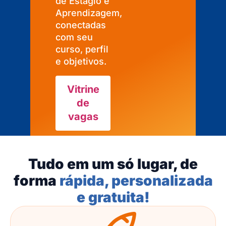
de Estágio e
Aprendizagem,
conectadas
com seu
curso, perfil
e objetivos.
Vitrine
de
vagas
Tudo em um só lugar, de
forma
rápida, personalizada
e gratuita!