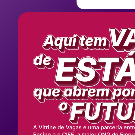
A Vitrine de Vagas é uma parceria entre
Ensino e o CIEE, a maior ONG de Empr