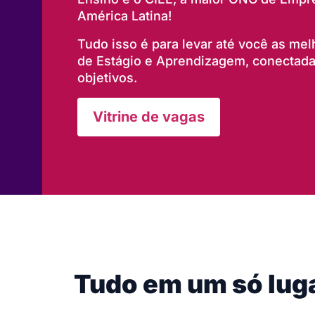
América Latina!
Tudo isso é para levar até você as me
de Estágio e Aprendizagem, conectadas
objetivos.
Vitrine de vagas
Tudo em um só lug