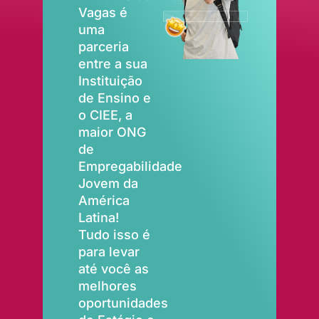
Vagas é
uma
parceria
entre a sua
Instituição
de Ensino e
o CIEE, a
maior ONG
de
Empregabilidade
Jovem da
América
Latina!
Tudo isso é
para levar
até você as
melhores
oportunidades