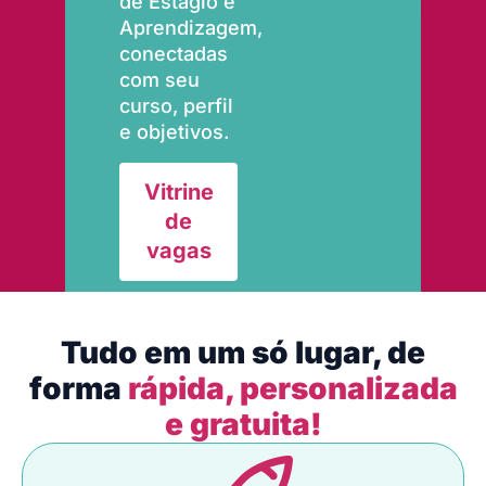
de Estágio e
Aprendizagem,
conectadas
com seu
curso, perfil
e objetivos.
Vitrine
de
vagas
Tudo em um só lugar, de
forma
rápida, personalizada
e gratuita!