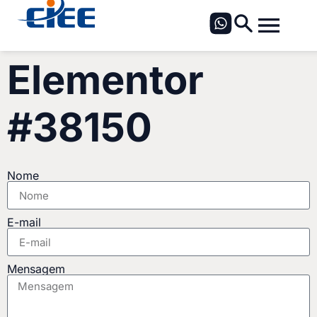
Elementor
#38150
Nome
E-mail
Mensagem