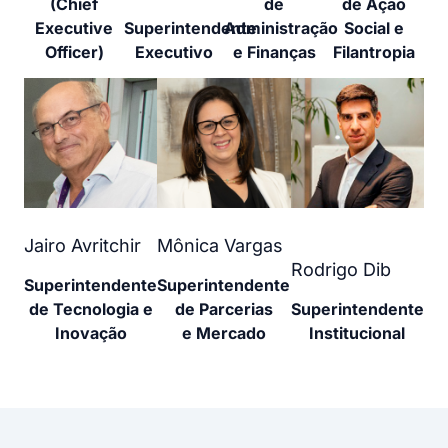
(Chief
de
de Ação
Executive
Superintendente
Administração
Social e
Officer)
Executivo
e Finanças
Filantropia
Jairo Avritchir
Mônica Vargas
Rodrigo Dib
Superintendente
Superintendente
de Tecnologia e
de Parcerias
Superintendente
Inovação
e Mercado
Institucional