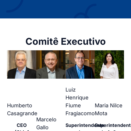
Comitê Executivo
Luiz
Henrique
Humberto
Fiume
Maria Nilce
Casagrande
Fragiacomo
Mota
Marcelo
CEO
Superintendente
Superintenden
Gallo