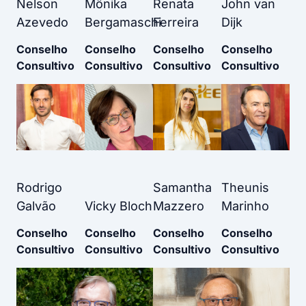
Nelson
Mônika
Renata
John van
Azevedo
Bergamaschi
Ferreira
Dijk
Conselho
Conselho
Conselho
Conselho
Consultivo
Consultivo
Consultivo
Consultivo
Rodrigo
Samantha
Theunis
Galvão
Vicky Bloch
Mazzero
Marinho
Conselho
Conselho
Conselho
Conselho
Consultivo
Consultivo
Consultivo
Consultivo