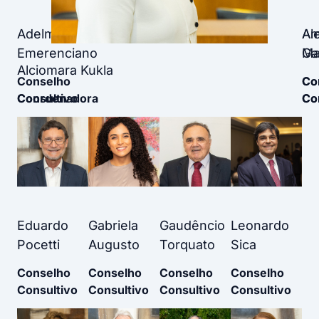
Adelmo
Al
Am
Emerenciano
Ga
Ma
Alciomara Kukla
Conselho
Co
Co
Consultivo
Coordenadora
Co
Co
Eduardo
Gabriela
Gaudêncio
Leonardo
Pocetti
Augusto
Torquato
Sica
Conselho
Conselho
Conselho
Conselho
Consultivo
Consultivo
Consultivo
Consultivo