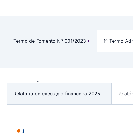
DOCUMENTOS
DA
Termo de Fomento Nº 001/2023
1º Termo Adi
PARCERIA
PRESTAÇÃO
DE
Relatório de execução financeira 2025
Relató
CONTAS