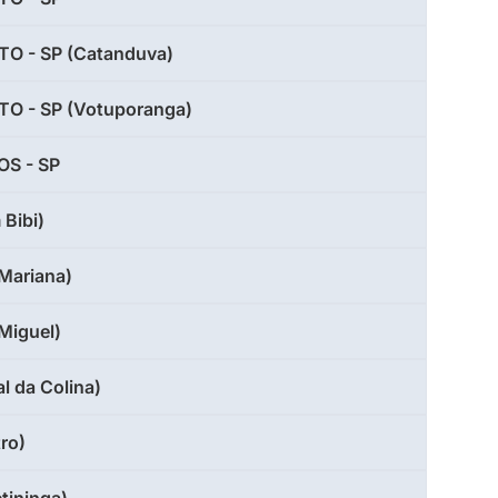
TO - SP (Catanduva)
TO - SP (Votuporanga)
S - SP
 Bibi)
Mariana)
Miguel)
l da Colina)
ro)