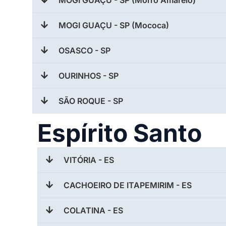
MOGI GUAÇU - SP (Morro Amarelo)
MOGI GUAÇU - SP (Mococa)
OSASCO - SP
OURINHOS - SP
SÃO ROQUE - SP
Espírito Santo
VITÓRIA - ES
CACHOEIRO DE ITAPEMIRIM - ES
COLATINA - ES