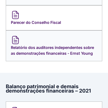
Parecer do Conselho Fiscal
Relatório dos auditores independentes sobre
as demonstrações financeiras - Ernst Young
Balanço patrimonial e demais
demonstrações financeiras – 2021