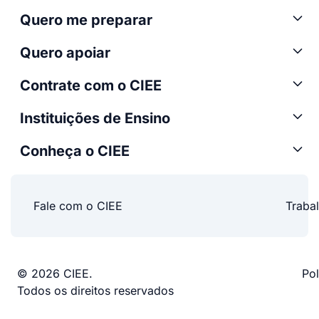
Quero me preparar
Quero apoiar
Contrate com o CIEE
Instituições de Ensino
Conheça o CIEE
Fale com o CIEE
Traba
© 2026 CIEE.
Pol
Todos os direitos reservados