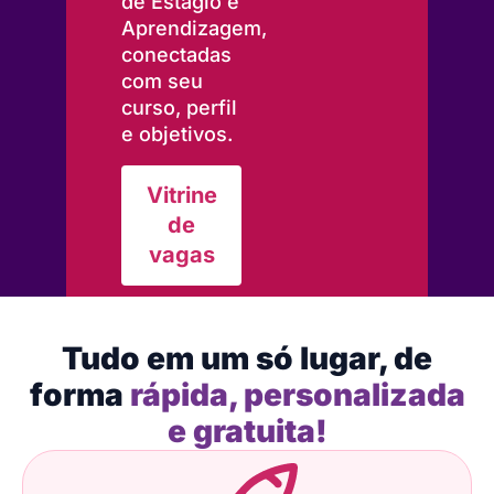
de Estágio e
Aprendizagem,
conectadas
com seu
curso, perfil
e objetivos.
Vitrine
de
vagas
Tudo em um só lugar, de
forma
rápida, personalizada
e gratuita!