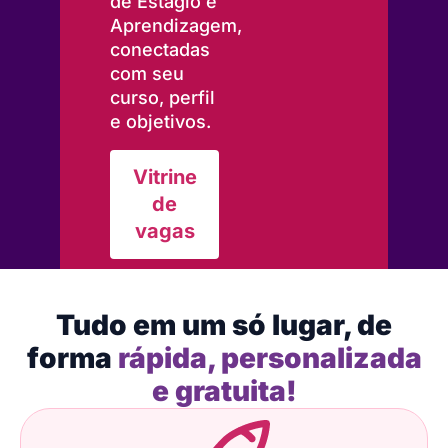
de Estágio e
Aprendizagem,
conectadas
com seu
curso, perfil
e objetivos.
Vitrine
de
vagas
Tudo em um só lugar, de
forma
rápida, personalizada
e gratuita!