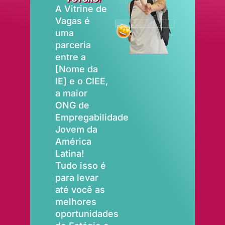
A Vitrine de
Vagas é
uma
parceria
entre a
[Nome da
IE] e o CIEE,
a maior
ONG de
Empregabilidade
Jovem da
América
Latina!
Tudo isso é
para levar
até você as
melhores
oportunidades