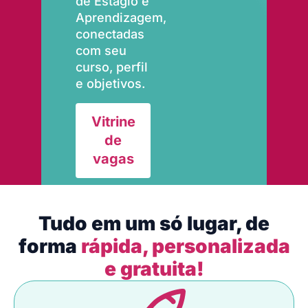
de Estágio e
Aprendizagem,
conectadas
com seu
curso, perfil
e objetivos.
Vitrine
de
vagas
Tudo em um só lugar, de
forma
rápida, personalizada
e gratuita!